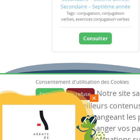
Secondaire – Septième année
Tags : conjugaison, conjugaison
verbes, exercices conjugaison verbes
Consulter
Consentement d'utilisation des Cookies
Notre site s
J'accepte
Je refuse
Ressources
garantir de meilleurs contenus 
Les ressources
Créer une ressource
des cookies en changeant les 
Mes ressources
notre site sans changer vos p
conserver des informations su