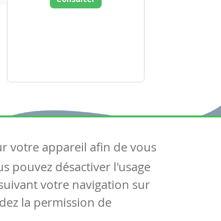
ur votre appareil afin de vous
uivez-nous
ous pouvez désactiver l'usage
ntactez-nous
Soutien scolaire
uivant votre navigation sur
Notre page Facebook
dez la permission de
S'inscrire à notre newsletter