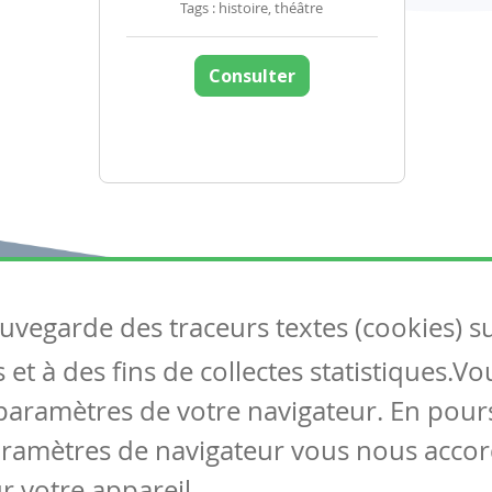
Tags : histoire, théâtre
Consulter
auvegarde des traceurs textes (cookies) s
Articles
S
et à des fins de collectes statistiques.V
Tous les articles
Co
Articles DYS
paramètres de votre navigateur. En pours
Articles TIC
aramètres de navigateur vous nous accor
Circulaires
r votre appareil.