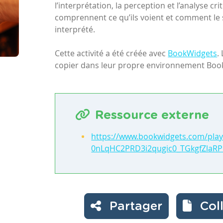
l’interprétation, la perception et l’analyse c
comprennent ce qu’ils voient et comment le 
interprété.
Cette activité a été créée avec
BookWidgets
.
copier dans leur propre environnement BookW
Ressource externe
https://www.bookwidgets.com/play/
0nLqHC2PRD3i2qugic0_TGkgfZlaRP
Partager
Col