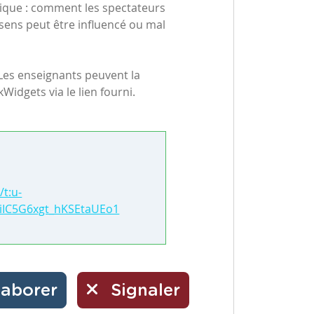
ritique : comment les spectateurs
sens peut être influencé ou mal
 Les enseignants peuvent la
idgets via le lien fourni.
t:u-
iIC5G6xgt_hKSEtaUEo1
laborer
Signaler