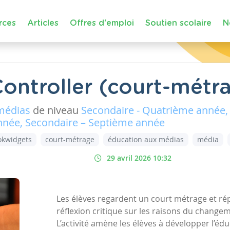
rces
Articles
Offres d'emploi
Soutien scolaire
N
Controller (court-métr
médias
de niveau
Secondaire - Quatrième année,
nnée, Secondaire – Septième année
okwidgets
court-métrage
éducation aux médias
média
29 avril 2026 10:32
Les élèves regardent un court métrage et r
réflexion critique sur les raisons du change
L’activité amène les élèves à développer l’éd