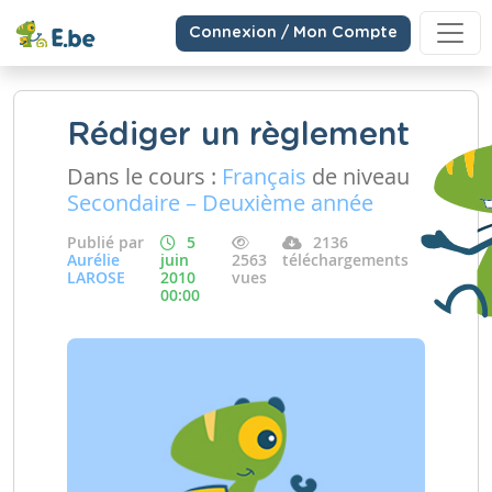
Connexion / Mon Compte
Rédiger un règlement
Dans le cours :
Français
de niveau
Secondaire – Deuxième année
Publié par
5
2136
Aurélie
juin
2563
téléchargements
LAROSE
2010
vues
00:00