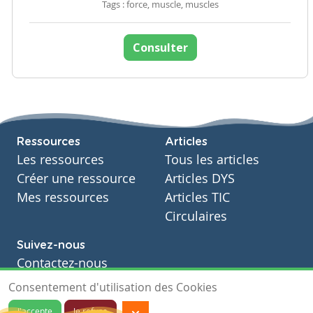
Tags : force, muscle, muscles
Consulter
Ressources
Articles
Les ressources
Tous les articles
Créer une ressource
Articles DYS
Mes ressources
Articles TIC
Circulaires
Suivez-nous
Contactez-nous
Soutien scolaire
Consentement d'utilisation des Cookies
Notre page Facebook
J'accepte
Je refuse