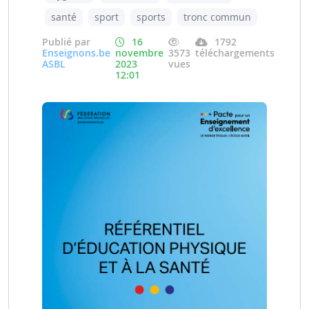
santé
sport
sports
tronc commun
Publié par
16
1792
Enseignons.be
novembre
3573
téléchargements
ASBL
2023
vues
12:01