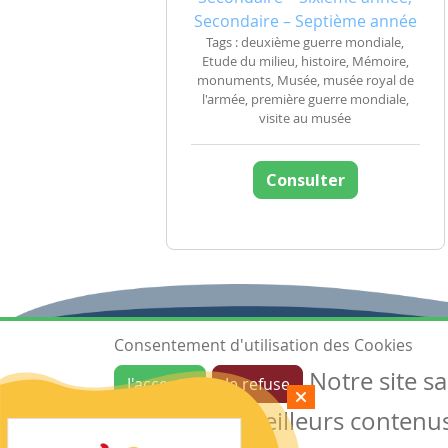
Secondaire – Septième année
Tags : deuxième guerre mondiale,
Etude du milieu, histoire, Mémoire,
monuments, Musée, musée royal de
l'armée, première guerre mondiale,
visite au musée
Consulter
Consentement d'utilisation des Cookies
Notre site s
J'accepte
Je refuse
Ressources
garantir de meilleurs contenus 
Les ressources