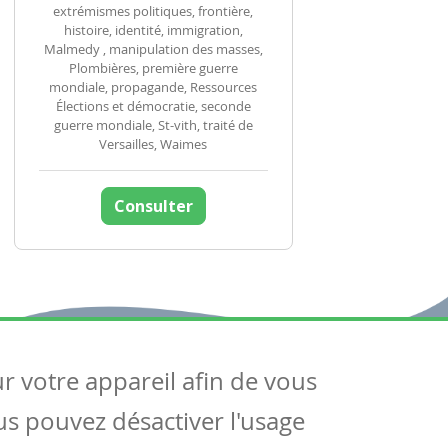
extrémismes politiques, frontière,
histoire, identité, immigration,
Malmedy , manipulation des masses,
Plombières, première guerre
mondiale, propagande, Ressources
Élections et démocratie, seconde
guerre mondiale, St-vith, traité de
Versailles, Waimes
Consulter
ur votre appareil afin de vous
uivez-nous
ous pouvez désactiver l'usage
ntactez-nous