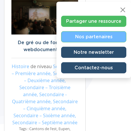
Partager une ressource
Nos partenaires
De gré ou de force - le
webdocumentaire
Notre newsletter
Histoire
de niveau
Secondaire
Contactez-nous
– Première année, Secondaire
– Deuxième année,
Secondaire – Troisième
année, Secondaire -
Quatrième année, Secondaire
– Cinquième année,
Secondaire – Sixième année,
Secondaire – Septième année
Tags : Cantons de l'est, Eupen,