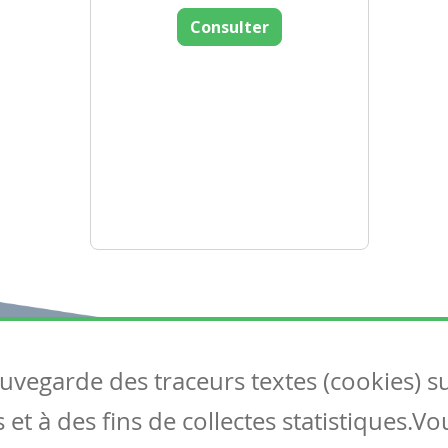
Consulter
auvegarde des traceurs textes (cookies) s
Articles
S
et à des fins de collectes statistiques.V
Tous les articles
Co