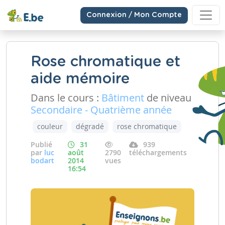
Connexion / Mon Compte
Rose chromatique et
aide mémoire
Dans le cours :
Bâtiment
de niveau
Secondaire - Quatrième année
couleur
dégradé
rose chromatique
Publié
31
939
par
luc
août
2790
téléchargements
bodart
2014
vues
16:54