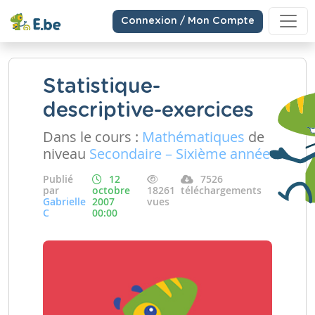
Connexion / Mon Compte
Statistique-
descriptive-exercices
Dans le cours :
Mathématiques
de
niveau
Secondaire – Sixième année
Publié
12
7526
par
octobre
18261
téléchargements
Gabrielle
2007
vues
C
00:00