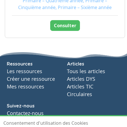
Primaire – Quatrième année, Primaire –
Cinquième année, Primaire – Sixième année
Consulter
Ressources
Articles
Les ressources
Tous les articles
Créer une ressource
Articles DYS
Mes ressources
Articles TIC
Circulaires
Suivez-nous
Contactez-nous
Soutien scolaire
Consentement d'utilisation des Cookies