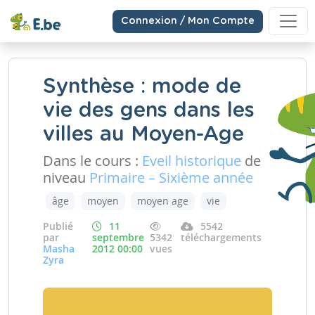
Connexion / Mon Compte
Synthèse : mode de
vie des gens dans les
villes au Moyen-Age
Dans le cours :
Eveil historique
de
niveau
Primaire – Sixième année
âge
moyen
moyen age
vie
Publié
11
5542
par
septembre
5342
téléchargements
Masha
2012 00:00
vues
Zyra