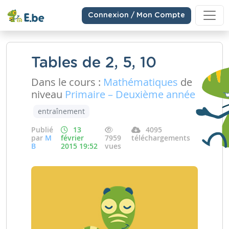
Connexion / Mon Compte
Tables de 2, 5, 10
Dans le cours :
Mathématiques
de
niveau
Primaire – Deuxième année
entraînement
Publié
13
4095
par
M
février
7959
téléchargements
B
2015 19:52
vues