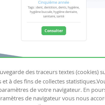
Cinquième année
Tags : dent, dentition, dents, hygiène,
hygiène buccale, hygiène dentaire,
sanitaire, santé
Consulter
auvegarde des traceurs textes (cookies) s
Articles
S
et à des fins de collectes statistiques.V
Tous les articles
Co
Articles DYS
paramètres de votre navigateur. En pours
Articles TIC
aramètres de navigateur vous nous accor
Circulaires