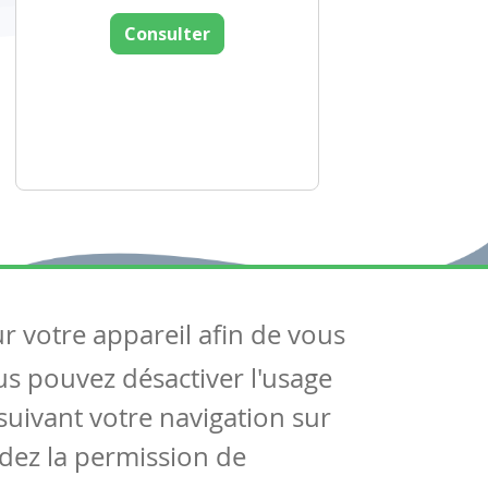
Consulter
ur votre appareil afin de vous
uivez-nous
ous pouvez désactiver l'usage
ntactez-nous
Soutien scolaire
uivant votre navigation sur
Notre page Facebook
dez la permission de
S'inscrire à notre newsletter