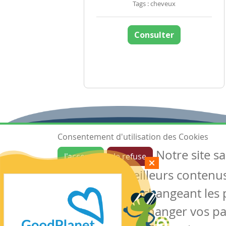
Tags : cheveux
Consulter
Consentement d'utilisation des Cookies
Notre site s
J'accepte
Je refuse
Ressources
garantir de meilleurs contenus 
Les ressources
Créer une ressource
des cookies en changeant les 
Mes ressources
notre site sans changer vos p