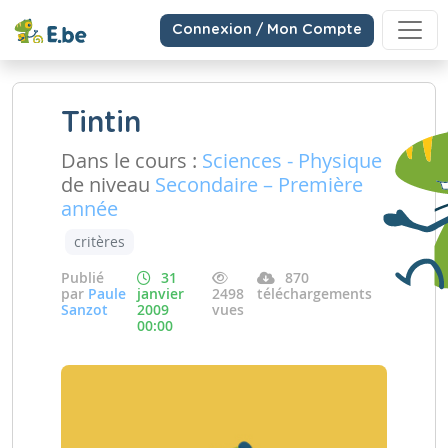
Connexion / Mon Compte
Tintin
Dans le cours :
Sciences - Physique
de niveau
Secondaire – Première
année
critères
Publié
31
870
par
Paule
janvier
2498
téléchargements
Sanzot
2009
vues
00:00