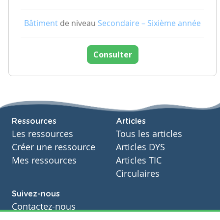
Bâtiment
de niveau
Secondaire – Sixième année
Consulter
Ressources
Articles
Les ressources
Tous les articles
Créer une ressource
Articles DYS
Mes ressources
Articles TIC
Circulaires
Suivez-nous
Contactez-nous
Soutien scolaire