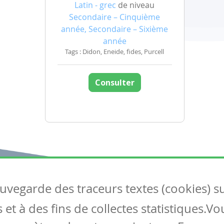
Latin - grec
de niveau
Secondaire – Cinquième
année, Secondaire – Sixième
année
Tags : Didon, Eneide, fides, Purcell
Consulter
auvegarde des traceurs textes (cookies) s
Articles
S
et à des fins de collectes statistiques.V
Tous les articles
Co
Articles DYS