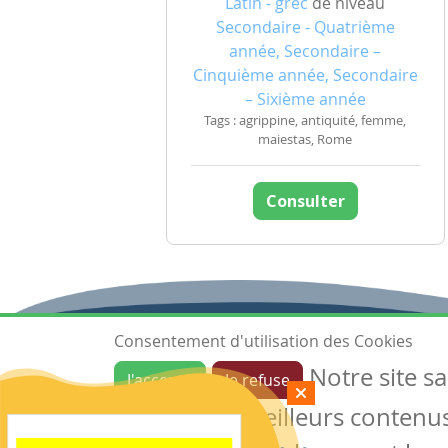
Latin - grec
de niveau
Secondaire - Quatrième
année, Secondaire –
Cinquième année, Secondaire
– Sixième année
Tags : agrippine, antiquité, femme,
maiestas, Rome
Consulter
Consentement d'utilisation des Cookies
Notre site s
J'accepte
Je refuse
Ressources
garantir de meilleurs contenus 
Les ressources
Créer une ressource