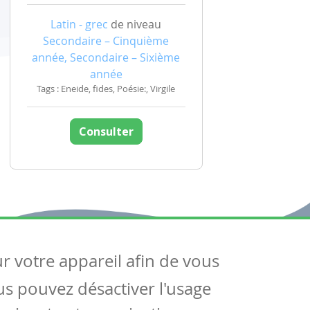
Latin - grec
de niveau
Secondaire – Cinquième
année, Secondaire – Sixième
année
Tags : Eneide, fides, Poésie:, Virgile
Consulter
ur votre appareil afin de vous
uivez-nous
ous pouvez désactiver l'usage
ntactez-nous
Soutien scolaire