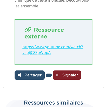
chimique de cette molécule. Découvrons-
les ensemble.
Ressource
externe
https://www.youtube.com/watch?
v=pijC83pWbpA
Partager
Signaler
Ressources similaires