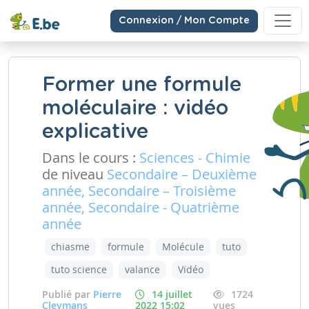
Connexion / Mon Compte
Former une formule
moléculaire : vidéo
explicative
Dans le cours :
Sciences - Chimie
de niveau
Secondaire – Deuxième
année, Secondaire – Troisième
année, Secondaire - Quatrième
année
chiasme
formule
Molécule
tuto
tuto science
valance
Vidéo
Publié par
Pierre
14 juillet
1724
Cleymans
2022 15:02
vues