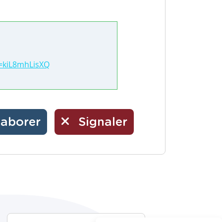
=kiL8mhLisXQ
laborer
Signaler