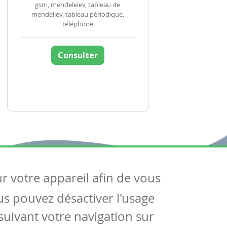
gsm, mendeleïev, tableau de
mendeliev, tableau périodique,
téléphone
Consulter
ur votre appareil afin de vous
uivez-nous
ous pouvez désactiver l'usage
ntactez-nous
Soutien scolaire
uivant votre navigation sur
Notre page Facebook