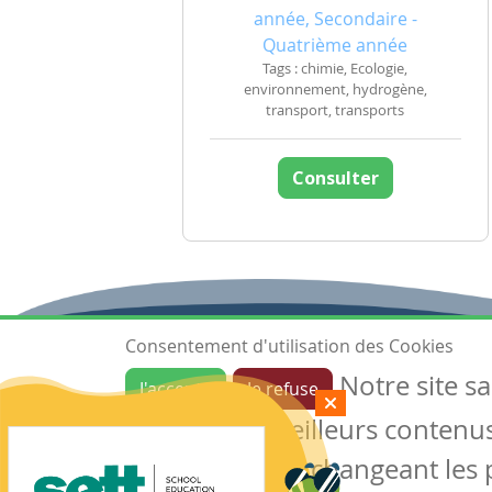
année, Secondaire -
Quatrième année
Tags : chimie, Ecologie,
environnement, hydrogène,
transport, transports
Consulter
Consentement d'utilisation des Cookies
Notre site s
J'accepte
Je refuse
Ressources
garantir de meilleurs contenus 
Les ressources
Créer une ressource
des cookies en changeant les 
Mes ressources