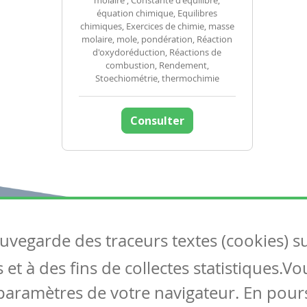
molaire , Constante d'équilibre,
équation chimique, Equilibres
chimiques, Exercices de chimie, masse
molaire, mole, pondération, Réaction
d'oxydoréduction, Réactions de
combustion, Rendement,
Stoechiométrie, thermochimie
Consulter
auvegarde des traceurs textes (cookies) s
Articles
S
et à des fins de collectes statistiques.V
Tous les articles
Co
Articles DYS
paramètres de votre navigateur. En pours
Articles TIC