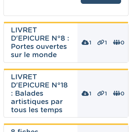
LIVRET
D'EPICURE N°8 :
1
1
0
Portes ouvertes
sur le monde
Martine Tassin
LIVRET
D'EPICURE N°18
Niveau
: Balades
1
1
0
Fondamental
artistiques par
Cours
Eveil géographique
tous les temps
Année
10 années
Tags
Martine Tassin
art, bricolage, bricolages, culture, culturelle,