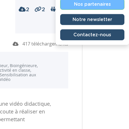
Nos partenaires
2
2
0
Notre newsletter
Contactez-nous
417 téléchargements
ieur, Bioingénieure,
ctivité en classe,
 Sensibilisation aux
 Vidéo
ne vidéo didactique,
coute à réaliser en
permettant