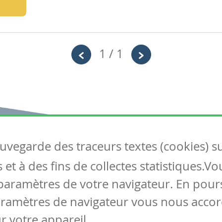
1 / 1
auvegarde des traceurs textes (cookies) s
Articles
S
et à des fins de collectes statistiques.V
Tous les articles
Co
Articles DYS
paramètres de votre navigateur. En pours
Articles TIC
aramètres de navigateur vous nous accor
Circulaires
r votre appareil.