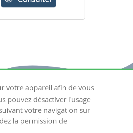
ur votre appareil afin de vous
uivez-nous
ous pouvez désactiver l'usage
ntactez-nous
Soutien scolaire
uivant votre navigation sur
Notre page Facebook
dez la permission de
S'inscrire à notre newsletter