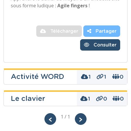
sous forme ludique :
Agile fingers
!
Télécharger
Partager
Consulter
Activité WORD
1
1
0
Le clavier
1
0
0
Niveau
Secondaire
Wojtalik
1 / 1
Cours
Informatique
Daniel
Année