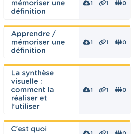
mémoriser une
1
1
0
définition
Gilles Déom
Apprendre /
mémoriser une
Niveau
1
1
0
Secondaire
définition
Cours
Ressources transversales
Année
Gilles Déom
7 années
La synthèse
Tags
visuelle :
Apprendre, définition, dessins, image mentale,
Niveau
Fondamental
Images, Images mentales, mémoriser
comment la
1
1
0
Cours
Ressources transversales
réaliser et
Année
l'utiliser
7 années
Tags
Apprendre, définition, dessin, image mentale,
Gilles Déom
Images, mémoriser
C'est quoi
1
1
0