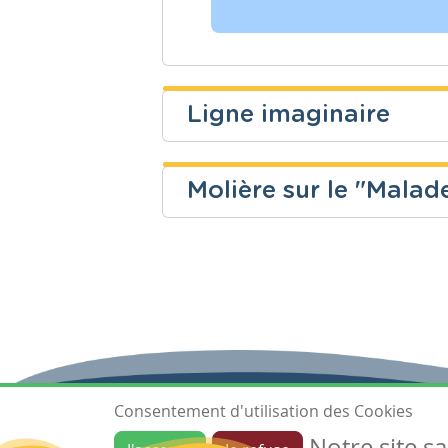
Ligne imaginaire
natalie elpers
Molière sur le "Malad
Niveau
Cours
Sébastien Lemmens
Fondamental
Eveil géogr
Niveau
Cours
Secondaire
Français
Consentement d'utilisation des Cookies
Notre site s