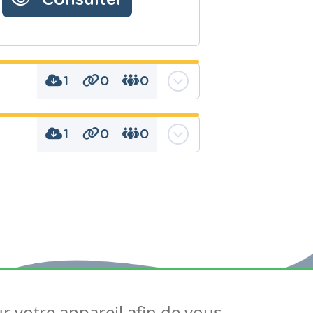
1
0
0
1
0
0
t de participer
lui-ci est revu dans sa
ur votre appareil afin de vous