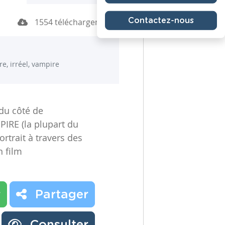
Contactez-nous
1554 téléchargements
re, irréel, vampire
 du côté de
MPIRE (la plupart du
rtrait à travers des
n film
r
Partager
Consulter