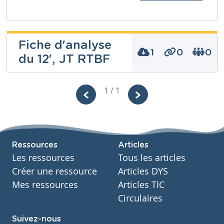
Fiche d'analyse
1
0
0
du 12', JT RTBF
Sébastien
1 / 1
Lemmens
Niveau
Secondaire
Cours
Ressources
Articles
Français
Les ressources
Tous les articles
Année
Secondaire – Troisième année
Créer une ressource
Articles DYS
Tags
Mes ressources
Articles TIC
journal, JT
Circulaires
Suivez-nous