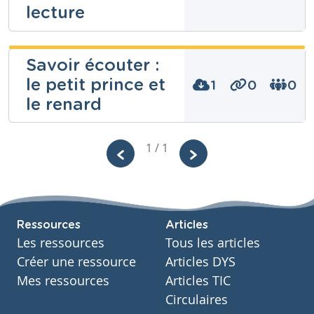
lecture
Virgile
Savoir écouter :
Donneaux
le petit prince et
1
0
0
Niveau
le renard
Secondaire
Cours
Français
Philippe
1 / 1
Année
Lemaire
2 années
Tags
cercle de lecture, Lecture, lecture accompagnée,
Niveau
Fondamental
lecture analyse, lecture intégrale, Lecture
questionnaire compréhension
Cours
Ressources
Articles
Français
Les ressources
Tous les articles
Année
Primaire – Sixième année
Créer une ressource
Articles DYS
Tags
Mes ressources
Articles TIC
écouter, lire
Circulaires