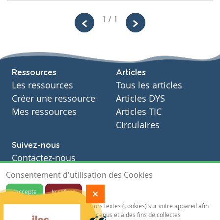
1 / 1
Ressources
Articles
Les ressources
Tous les articles
Créer une ressource
Articles DYS
Mes ressources
Articles TIC
Circulaires
Suivez-nous
Contactez-nous
Soutien scolaire
Consentement d'utilisation des Cookies
Notre page Facebook
J'accepte
Je refuse
S'inscrire à notre newsletter
Notre site sauvegarde des traceurs textes (cookies) sur votre appareil afin
de vous garantir de meilleurs contenus et à des fins de collectes