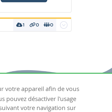
1
0
0
ourrissage_interdiction
ents polluants,
eur démographie
ur votre appareil afin de vous
uivez-nous
ous pouvez désactiver l'usage
ntactez-nous
Soutien scolaire
uivant votre navigation sur