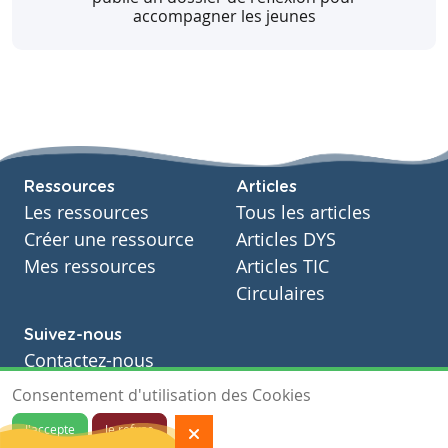
accompagner les jeunes
d’évaluer l’une et l’autre.
http://www.dolceta.eu/france/Mod4/spip.php?
article40
Télécharger
Partager
Ressources
Articles
Consulter
Les ressources
Tous les articles
Créer une ressource
Articles DYS
Mes ressources
Articles TIC
Circulaires
Suivez-nous
Contactez-nous
Soutien scolaire
Consentement d'utilisation des Cookies
Notre page Facebook
J'accepte
Je refuse