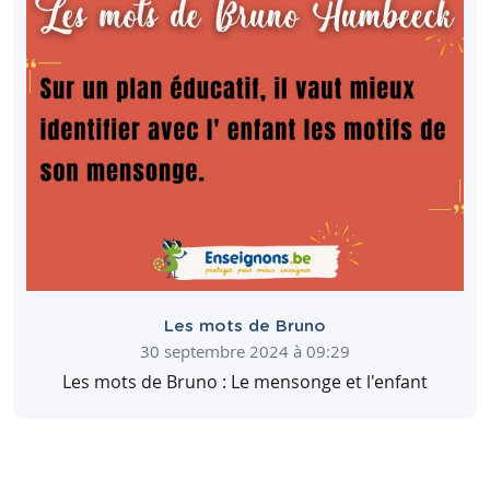
Chanson: texte lacunaire, grammaire, expression
écrite
Télécharger
Partager
Présentation d'un texte de 3 pages sur le
mensonge. Ensuite 2 page de réflexion sur ce
Consulter
thème
Les mots de Bruno
30 septembre 2024 à 09:29
Queen bohemian rhapsody - exercice
Les mots de Bruno : Le mensonge et l'enfant
Télécharger
Partager
Télécharger
Partager
Consulter
Consulter