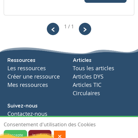
1 / 1
Ressources
Articles
Les ressources
Tous les articles
Créer une ressource
Articles DYS
Mes ressources
Articles TIC
Circulaires
Suivez-nous
Contactez-nous
Soutien scolaire
Consentement d'utilisation des Cookies
Notre page Facebook
J'accepte
Je refuse