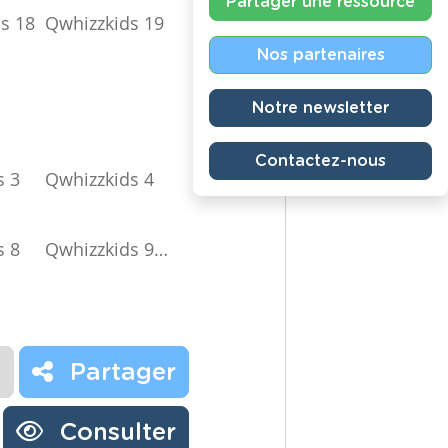
Partager une ressource
s 18
Qwhizzkids 19
Nos partenaires
Notre newsletter
Contactez-nous
s 3
Qwhizzkids 4
s 8
Qwhizzkids 9
…
r
Partager
Consulter