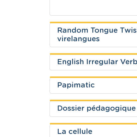
Random Tongue Twister
virelangues
Dimitri Bongers
English Irregular Ver
Niveau
Cours
Vincent Pellichero
Secondaire
Anglais
Papimatic
Niveau
Cours
Hansi PIERRE
Secondaire
Anglais
Dossier pédagogique s
Niveau
Cours
Emilie Feuillen
Fondamental
Mathématiq
La cellule