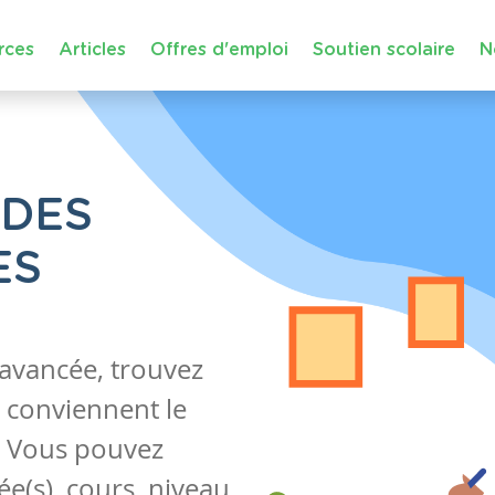
rces
Articles
Offres d'emploi
Soutien scolaire
N
 DES
ES
 avancée, trouvez
 conviennent le
s. Vous pouvez
e(s), cours, niveau