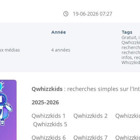
19-06-2026 07:27
Année
Tags
Gratuit, 
Qwhizzki
recherch
ux médias
4 années
recherch
infos, re
Whizzki
Qwhizzkids
: recherches simples sur l'In
2025-2026
Qwhizzkids 1
Qwhizzkids 2
Qwhizzki
Qwhizzkids 5
Qwhizzkids 6
Qwhizzkids 7
Qwhizzki