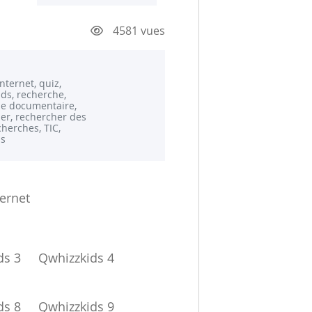
4581 vues
internet, quiz,
ds, recherche,
e documentaire,
er, rechercher des
cherches, TIC,
ds
ternet
ds 3
Qwhizzkids 4
ds 8
Qwhizzkids 9