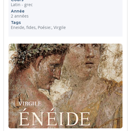
Latin - grec
Année
2 années
Tags
Eneide, fides, Poésie:, Virgile