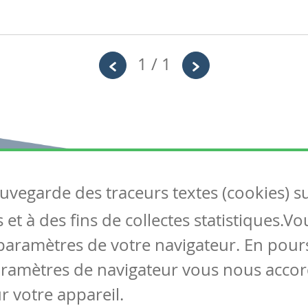
1 / 1
auvegarde des traceurs textes (cookies) s
Articles
S
et à des fins de collectes statistiques.V
Tous les articles
Co
Articles DYS
paramètres de votre navigateur. En pours
Articles TIC
aramètres de navigateur vous nous accor
Circulaires
r votre appareil.