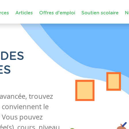
rces
Articles
Offres d'emploi
Soutien scolaire
N
 DES
ES
 avancée, trouvez
 conviennent le
s. Vous pouvez
e(s), cours, niveau