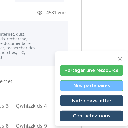
4581 vues
internet, quiz,
ds, recherche,
e documentaire,
er, rechercher des
cherches, TIC,
ds
Partager une ressource
ternet
Nos partenaires
Notre newsletter
ds 3
Qwhizzkids 4
Contactez-nous
ds 8
Qwhizzkids 9