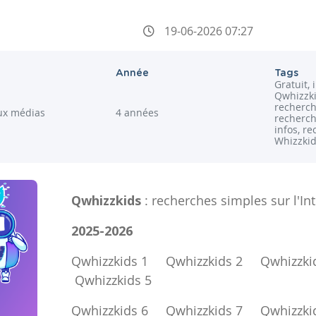
19-06-2026 07:27
Année
Tags
Gratuit, 
Qwhizzki
recherch
ux médias
4 années
recherch
infos, re
Whizzki
Qwhizzkids
: recherches simples sur l'In
2025-2026
Qwhizzkids 1
Qwhizzkids 2
Qwhizzki
Qwhizzkids 5
Qwhizzkids 6
Qwhizzkids 7
Qwhizzki