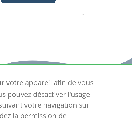
ur votre appareil afin de vous
uivez-nous
ous pouvez désactiver l'usage
ntactez-nous
Soutien scolaire
uivant votre navigation sur
Notre page Facebook
dez la permission de
S'inscrire à notre newsletter