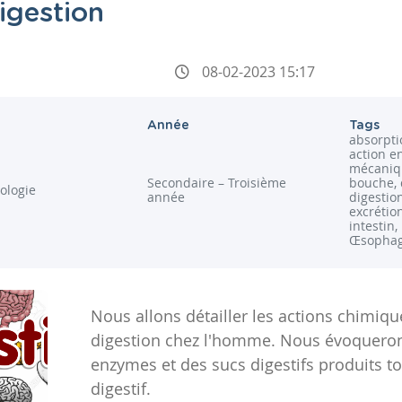
igestion
08-02-2023 15:17
Année
Tags
absorpti
action e
mécaniqu
Secondaire – Troisième
bouche, 
iologie
année
digestio
excrétion
intestin
Œsophag
Nous allons détailler les actions chimiq
digestion chez l'homme. Nous évoqueron
enzymes et des sucs digestifs produits t
digestif.