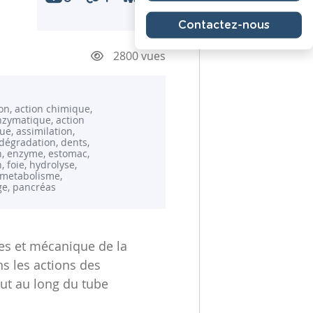
Contactez-nous
2800 vues
on, action chimique,
nzymatique, action
e, assimilation,
dégradation, dents,
n, enzyme, estomac,
, foie, hydrolyse,
, metabolisme,
e, pancréas
ues et mécanique de la
s les actions des
out au long du tube