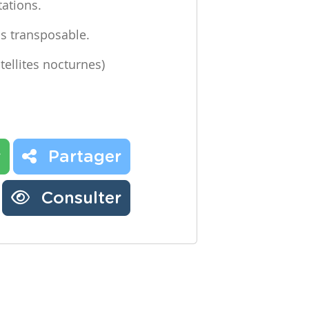
tations.
is transposable.
tellites nocturnes)
r
Partager
Consulter