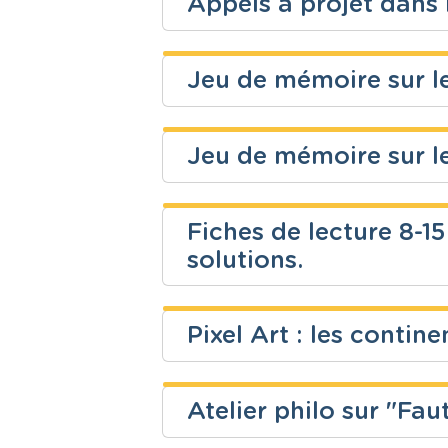
Appels à projet dans 
Niveau
Cours
Emilie Le Fonds Vict
Fondamental
Français
Jeu de mémoire sur le
Niveau
Cours
Najoua Batis
Secondaire
Français
Jeu de mémoire sur l
Niveau
Cours
Najoua Batis
Fondamental
Français
Fiches de lecture 8-15
Niveau
Cours
solutions.
Fondamental
Français
John Rizzo
Pixel Art : les contine
Niveau
Cours
Fondamental
Français
Atelier philo sur "Faut
Niveau
Cours