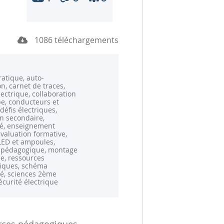
1086 téléchargements
ratique, auto-
n, carnet de traces,
lectrique, collaboration
e, conducteurs et
 défis électriques,
n secondaire,
ité, enseignement
évaluation formative,
ED et ampoules,
l pédagogique, montage
ue, ressources
iques, schéma
é, sciences 2ème
écurité électrique
rces pédagogiques