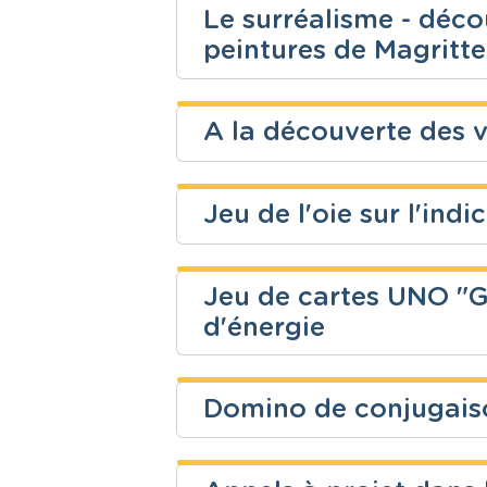
Secondaire
Education a
Le surréalisme - décou
Niveau
Cours
peintures de Magritte
Secondaire
Français
A la découverte des 
Niveau
Cours
Océane Martin
Secondaire
Français
Jeu de l'oie sur l'indi
Niveau
Cours
Secondaire
FLE (Françai
Jeu de cartes UNO "G
Niveau
Cours
d'énergie
Clara Gabriel
Fondamental
Français
Domino de conjugaison
Niveau
Cours
Sapir Pédagogie de 
Secondaire
Sciences - P