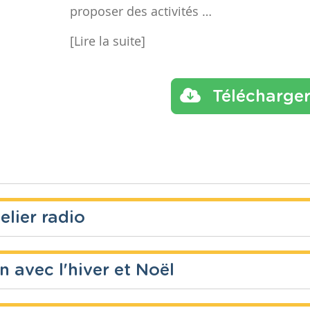
proposer des activités …
[Lire la suite]
Télécharge
elier radio
n avec l'hiver et Noël
Année
Tags
émission
micro, m