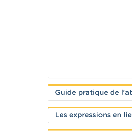
Guide pratique de l'at
Gilles Déom
Les expressions en lie
Niveau
Cours
Najoua Batis