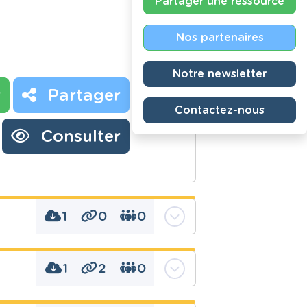
Partager une ressource
Nos partenaires
Notre newsletter
r
Partager
Contactez-nous
Consulter
1
0
0
1
2
0
s, éphémérides, média,
icro-trottoir, montage,