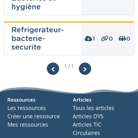
hygiène
Refrigerateur-
bacterie-
Niveau
1
0
0
Fondamental
securite
Cours
Eveil scientifique
Année
yvonne de
1 / 1
Primaire – Sixième année
grady
Tags
bactéries, démarche scientifique, hygiène
Niveau
Secondaire
Cours
Ressources
Articles
Cuisine et salle
Les ressources
Tous les articles
Année
Secondaire – Troisième année
Créer une ressource
Articles DYS
Tags
Mes ressources
Articles TIC
bacterie, rangement
Circulaires