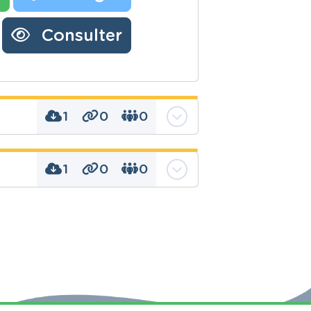
Consulter
1
0
0
1
0
0
s, Valeurs
se présenter