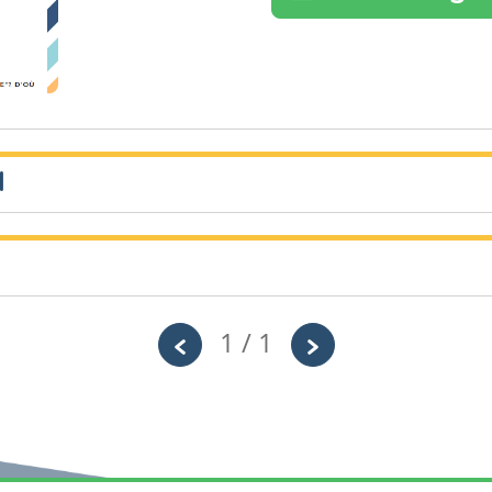
l
Année
Tags
Secondaire – Première
principe
année
1 / 1
Année
Tags
Primaire – Troisième année
blason, 
Exercice de connaissance de soi.
Blason pour se presenter rapidement