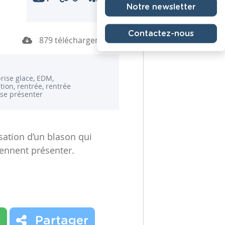
Notre newsletter
Contactez-nous
879 téléchargements
brise glace, EDM,
tion, rentrée, rentrée
 se présenter
isation d’un blason qui
iennent présenter.
r
Partager