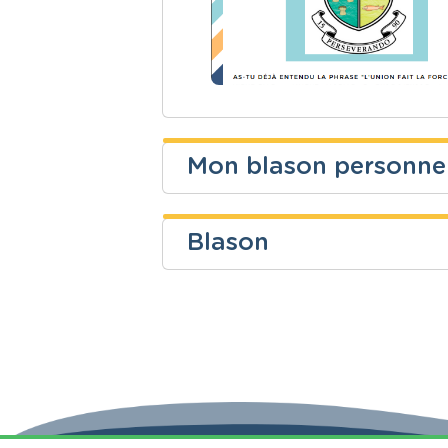
Mon blason personne
Vincent Thys
Blason
Niveau
Cours
Jaupart Anaïs
Secondaire
Morale
Niveau
Cours
Fondamental
Autres