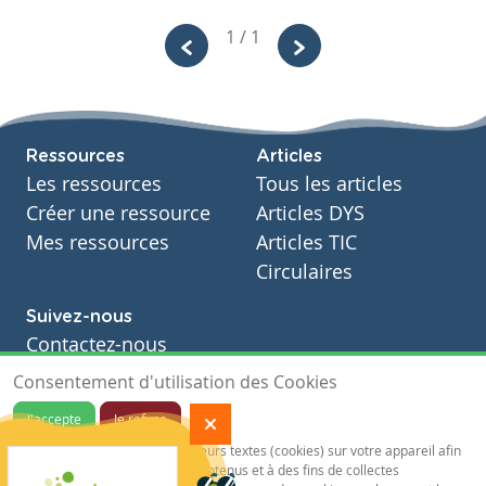
1 / 1
Ressources
Articles
Les ressources
Tous les articles
Créer une ressource
Articles DYS
Mes ressources
Articles TIC
Circulaires
Suivez-nous
Contactez-nous
Soutien scolaire
Consentement d'utilisation des Cookies
Notre page Facebook
J'accepte
Je refuse
S'inscrire à notre newsletter
Notre site sauvegarde des traceurs textes (cookies) sur votre appareil afin
de vous garantir de meilleurs contenus et à des fins de collectes