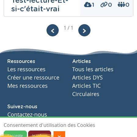
Test-lecture-Et-
Mazzulli
1
0
0
si-c'était-vrai
Niveau
Secondaire
1 / 1
Cours
Français
Année
Niveau
Secondaire – Troisième année
Secondaire
Tags
Cours
c'était, si
Français
Ressources
Articles
Année
Secondaire - Quatrième année
Les ressources
Tous les articles
Tags
Créer une ressource
Articles DYS
Mes ressources
Articles TIC
Circulaires
Suivez-nous
Contactez-nous
Soutien scolaire
Consentement d'utilisation des Cookies
Notre page Facebook
J'accepte
Je refuse