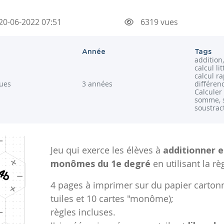
20-06-2022 07:51
6319 vues
Année
Tags
addition,
calcul li
calcul ra
ues
3 années
différen
Calculer
somme, s
soustrac
Jeu qui exerce les élèves à
additionner e
monômes du 1e degré
en utilisant la r
4 pages à imprimer sur du papier carto
tuiles et 10 cartes "monôme);
règles incluses.