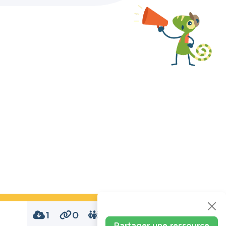
1
0
0
Partager une ressource