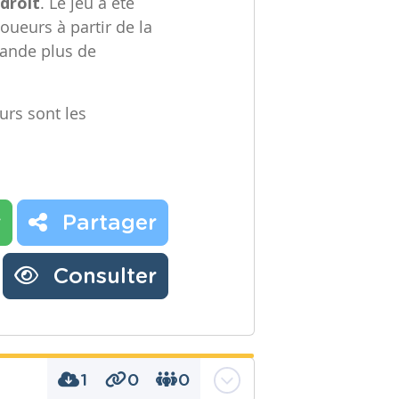
 droit
. Le jeu a été
joueurs à partir de la
mande plus de
urs sont les
r
Partager
Consulter
1
0
0