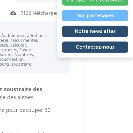
2126 téléchargements
Nos partenaires
Notre newsletter
 Additionner, additions,
ttéral, calcul mental,
pide, calculer,
Contactez-nous
ce, moins, Savoir
 sur les Nombres,
oustraction,
tions, soustraire
t soustraire des
ègle des signes.
nné pour découper 30