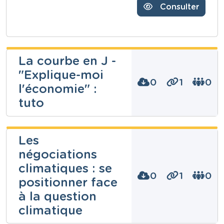
Consulter
La courbe en J -
"Explique-moi
0
1
0
l'économie" :
tuto
Joachim De
Paoli
Les
négociations
Niveau
Secondaire
climatiques : se
Cours
0
1
0
Sciences économiques
positionner face
Année
à la question
3 années
climatique
Tags
Commerce international, courbe, économie,