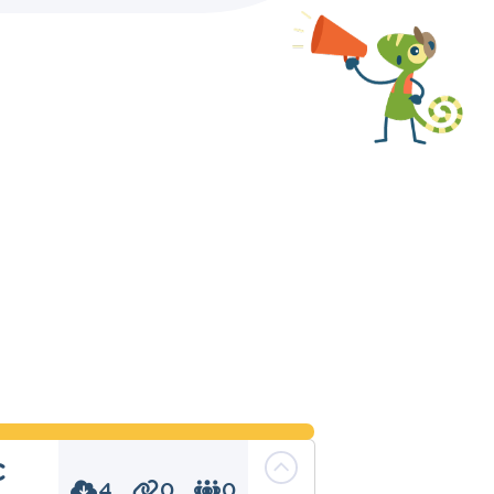
c
4
0
0