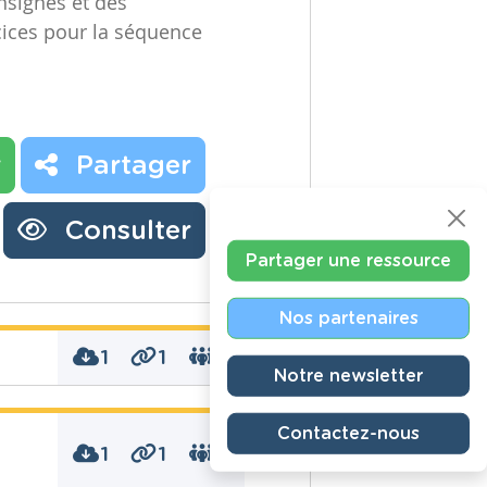
nsignes et des
rcices pour la séquence
r
Partager
Consulter
Partager une ressource
Nos partenaires
1
1
0
Notre newsletter
Contactez-nous
1
1
0
ait, Education à la