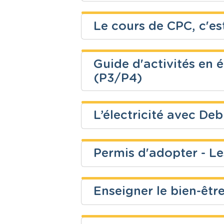
EPC - Educat
Le cours de CPC, c'es
Secondaire
& la Citoyen
Niveau
Cours
Fred Ljn
Fondamental
Français
Guide d'activités en 
Niveau
Cours
(P3/P4)
Education à 
Fondamental
Isabelle Van Wesel
citoyenneté
L’électricité avec D
Niveau
Cours
Permis d'adopter - Le
Niveau
Cours
Fondamental
Ressources 
Fondamental
Eveil scienti
Enseigner le bien-êtr
Niveau
Cours
Education à 
Fondamental