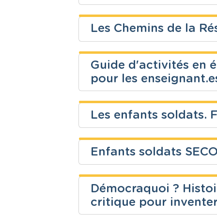
Fondamental
Ressources 
Martine Tassin
Les Chemins de la Rés
Niveau
Cours
Frederic Moray
Fondamental
Eveil scienti
Guide d'activités en 
Niveau
Cours
pour les enseignant.
Isabelle Van Wesel
EPC - Educat
Secondaire
& la Citoyen
Les enfants soldat
Niveau
Cours
Gilles Déom
Enfants soldats SE
Fondamental
Ressources 
Niveau
Cours
Gilles Déom
Education à 
Fondamental
citoyenneté
Démocraquoi ? Histoir
Niveau
Cours
critique pour inventer
EPC - Educat
Secondaire