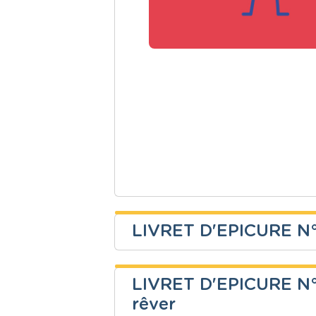
LIVRET D'EPICURE N°4 
Martine Tassin
LIVRET D'EPICURE N°3 
Niveau
Cours
rêver