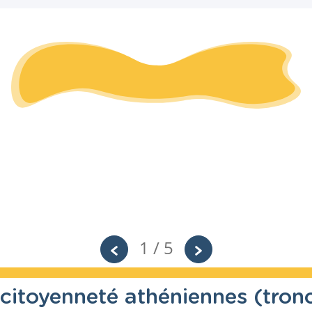
1 / 5
citoyenneté athéniennes (tron