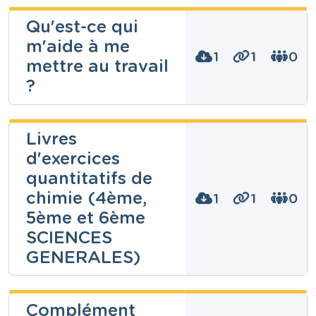
Qu'est-ce qui
m'aide à me
1
1
0
mettre au travail
?
Gilles Déom
Livres
d'exercices
Niveau
Secondaire
quantitatifs de
Cours
Ressources transversales
chimie (4ème,
1
1
0
Année
5ème et 6ème
7 années
SCIENCES
Tags
apprentissage, cadre de travail, concentration,
GENERALES)
étudier, travail
CEDRIC
Complément