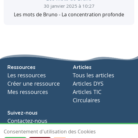
Bonne lecture!
30 janvier 2025 à 10:27
Cours sur la dilution, plus basé sur la réflexion et
le raisonnement que sur l'application de la
Les mots de Bruno - La concentration profonde
formule.
Télécharger
Partager
Consulter
Télécharger
Partager
Consulter
Ressources
Articles
Les ressources
Tous les articles
Créer une ressource
Articles DYS
Mes ressources
Articles TIC
Circulaires
Suivez-nous
Contactez-nous
Soutien scolaire
Consentement d'utilisation des Cookies
Notre page Facebook