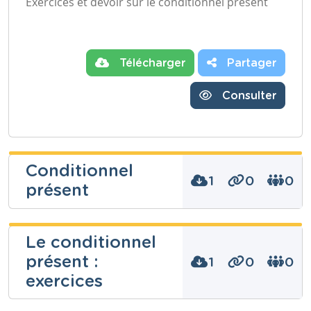
Exercices et devoir sur le conditionnel présent
Télécharger
Partager
Consulter
Conditionnel
1
0
0
présent
Lune
Le conditionnel
Hendrickx
présent :
1
0
0
Niveau
exercices
Fondamental
Cours