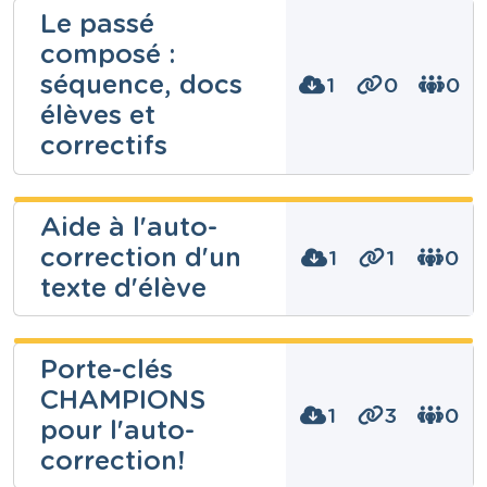
Le passé
composé :
séquence, docs
1
0
0
élèves et
correctifs
Lune
Aide à l'auto-
Hendrickx
correction d'un
1
1
0
Niveau
texte d'élève
Fondamental
Cours
Français
Najoua Batis
Porte-clés
Année
3 années
CHAMPIONS
Tags
1
3
0
conjugaison, conjuguer, indicatif, passé composé
Niveau
pour l'auto-
Secondaire
correction!
Cours
Français