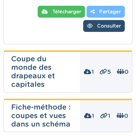
Télécharger
Partager
Consulter
Coupe du
monde des
1
5
0
drapeaux et
capitales
Najoua Batis
Fiche-méthode :
coupes et vues
1
1
0
Niveau
dans un schéma
Fondamental
Cours