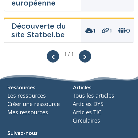
européenne
Olivier Lizin
Découverte du
1
1
0
site Statbel.be
Niveau
Secondaire
1 / 1
Cours
Géographie - Etude du milieu
Année
Niveau
3 années
Secondaire
Tags
Cours
démographie, dynamique des populations, Europe,
Géographie - Etude du milieu
européens, migration, padlet, population, UE, union
Ressources
Articles
Année
européenne
2 années
Les ressources
Tous les articles
Tags
Créer une ressource
Articles DYS
Belgique, démographie, population, statistique,
Mes ressources
Articles TIC
Statistiques
Circulaires
Suivez-nous