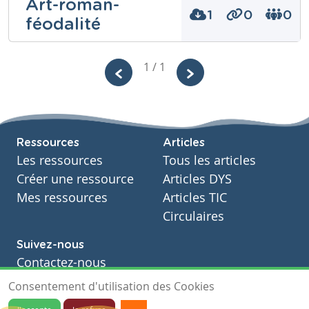
Art-roman-
Année
Breugel
Secondaire - Quatrième année
1
0
0
féodalité
Tags
Niveau
Secondaire
Coraline Di
1 / 1
Cours
Histoire
Silvestro
Année
Secondaire - Quatrième année
Niveau
Secondaire
Tags
Cours
Ressources
Articles
Histoire
Les ressources
Tous les articles
Année
Secondaire – Cinquième année
Créer une ressource
Articles DYS
Tags
Mes ressources
Articles TIC
féodalité
Circulaires
Comme à chaque fois, voici une fiche
pédagogique qui est, cette fois, sur
Salvador Dali
Suivez-nous
:)
Contactez-nous
Soutien scolaire
Consentement d'utilisation des Cookies
Tableau reprenant les
Notre page Facebook
modalisations/modalisateurs de