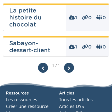
La petite
histoire du
1
0
0
chocolat
Sabayon-
1
0
0
dessert-client
Niveau
Fondamental
Cours
Eveil scientifique
Pierre Tarte
1 / 1
Année
Primaire – Quatrième année
Tags
Niveau
dessert
Secondaire
Cours
Ressources
Articles
Cuisine et salle
Les ressources
Tous les articles
Année
Secondaire – Sixième année
Créer une ressource
Articles DYS
Tags