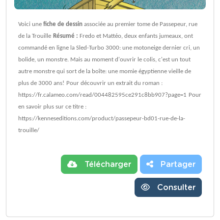
Voici une
fiche de dessin
associée au premier tome de Passepeur, rue
de la Trouille
Résumé :
Fredo et Mattéo, deux enfants jumeaux, ont
commandé en ligne la Sled-Turbo 3000: une motoneige dernier cri, un
bolide, un monstre. Mais au moment d'ouvrir le colis, c'est un tout
autre monstre qui sort de la boîte: une momie égyptienne vieille de
plus de 3000 ans!
Pour découvrir un extrait du roman :
https://fr.calameo.com/read/004482595ce291c8bb907?page=1
Pour
en savoir plus sur ce titre :
https://kenneseditions.com/product/passepeur-bd01-rue-de-la-
trouille/
Télécharger
Partager
Consulter