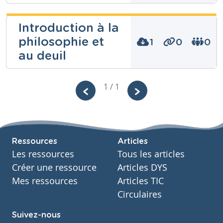
Niveau
Secondaire
Introduction à la
Cours
philosophie et
Niveau
1
0
0
Religion catholique
Secondaire
au deuil
Année
Cours
Secondaire – Sixième année
Religion catholique
Tags
Année
deuil, mort, mourir, revivre, vivre
Sébastien
1 / 1
Secondaire – Sixième année
Lemmens
Tags
soins
Niveau
Secondaire
Cours
Ressources
Articles
Morale
Les ressources
Tous les articles
Année
Secondaire – Cinquième année
Créer une ressource
Articles DYS
Tags
Mes ressources
Articles TIC
deuil
Circulaires
Suivez-nous