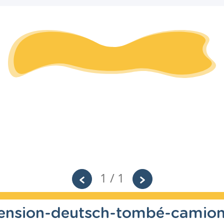
1 / 1
ension-deutsch-tombé-camio