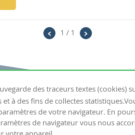
1 / 1
auvegarde des traceurs textes (cookies) s
Articles
S
et à des fins de collectes statistiques.V
Tous les articles
Co
Articles DYS
paramètres de votre navigateur. En pours
Articles TIC
aramètres de navigateur vous nous accor
Circulaires
r votre appareil.