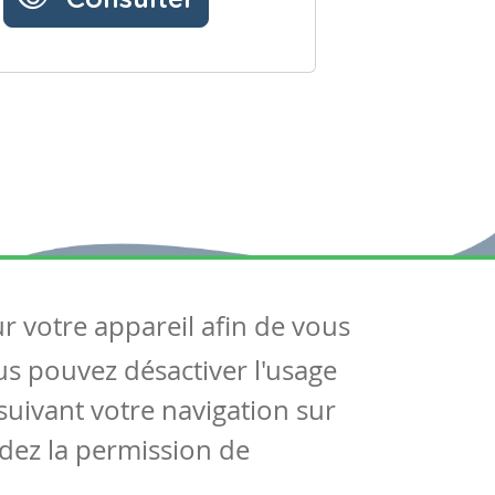
ur votre appareil afin de vous
uivez-nous
ous pouvez désactiver l'usage
ntactez-nous
Soutien scolaire
uivant votre navigation sur
Notre page Facebook
dez la permission de
S'inscrire à notre newsletter